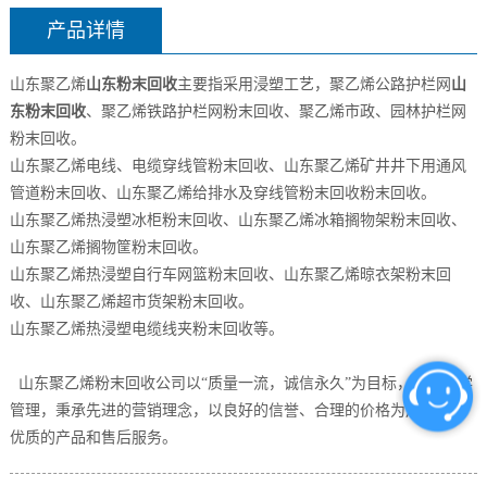
产品详情
山东聚乙烯
山东粉末回收
主要指采用浸塑工艺，聚乙烯公路护栏网
山
东粉末回收
、聚乙烯铁路护栏网
粉末回收
、
聚乙烯
市政、园林护栏网
粉末回收
。
山东聚乙烯电线、电缆穿线管粉末回收、山东
聚乙烯
矿井井下用通风
管道粉末回收、山东
聚乙烯
给排水及穿线管粉末回收
粉末回收
。
山东聚乙烯
热浸塑冰柜
粉末回收
、
山东聚乙烯
冰箱搁物架
粉末回收
、
山东
聚乙烯
搁物筐
粉末回收
。
山东聚乙烯
热浸塑自行车网篮
粉末回收
、山东
聚乙烯
晾衣架
粉末回
收
、山东
聚乙烯
超市货架
粉末回收
。
山东聚乙烯
热浸塑电缆线夹粉末回收等。
山东聚乙烯粉末回收公司以“质量一流，诚信永久”为目标，实行科学
管理，秉承先进的营销理念，以良好的信誉、合理的价格为用户提供
优质的产品和售后服务。